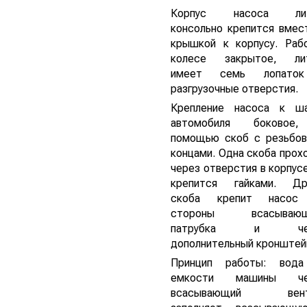
Корпус насоса лит
консольно крепится вмес
крышкой к корпусу. Раб
колесе закрытое, ли
имеет семь лопато
разгрузочные отверстия.
Крепление насоса к ш
автомобиля боковое
помощью скоб с резьбо
концами. Одна скоба прох
через отверстия в корпусе
крепится гайками. Др
скоба крепит насос
стороны всасывающ
патрубка и че
дополнительный кронштей
Принцип работы: вод
емкости машины че
всасывающий вент