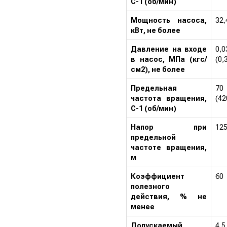
С-1 (об/мин)
Мощность насоса,
32,
кВт, не более
Давление на входе
0,0
в насос, МПа (кгс/
(0,
см2), не более
Предельная
70
частота вращения,
(42
С-1 (об/мин)
Напор при
12
предельной
частоте вращения,
м
Коэффициент
60
полезного
действия, % не
менее
Допускаемый
4,5