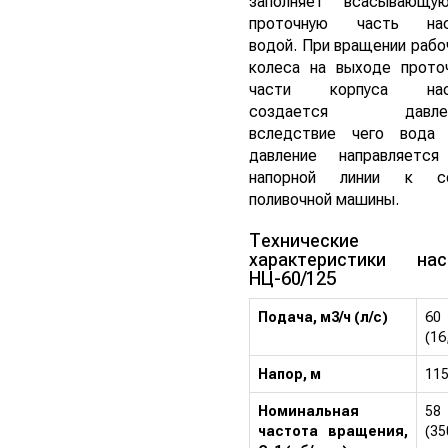
заполняет всасывающ
проточную часть нас
водой. При вращении рабо
колеса на выходе прото
части корпуса нас
создается давлен
вследствие чего вода
давление направляетс
напорной линии к со
поливочной машины.
Технические
характеристики нас
НЦ-60/125
Подача, м3/ч (л/с)
60
(16
Напор, м
11
Номинальная
58
частота вращения,
(35