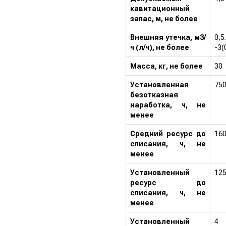
кавитационный
запас, м, не более
Внешняя утечка, м3/
0,5
ч (л/ч), не более
-3(
Масса, кг, не более
30
Установленная
75
безотказная
наработка, ч, не
менее
Средний ресурс до
16
списания, ч, не
менее
Установленный
12
ресурс до
списания, ч, не
менее
Установленный
4