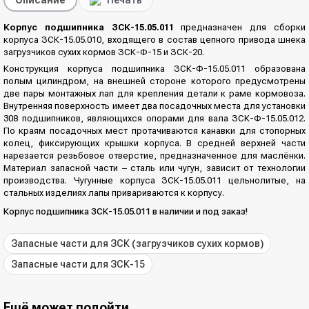
Корпус подшипника ЗСК-15.05.011
предназначен для сборки
корпуса ЗСК-15.05.010, входящего в состав цепного привода шнека
загрузчиков сухих кормов ЗСК-Ф-15 и ЗСК-20.
Конструкция корпуса подшипника ЗСК-Ф-15.05.011 образована
полым цилиндром, на внешней стороне которого предусмотрены
две пары монтажных лап для крепления детали к раме кормовоза.
Внутренняя поверхность имеет два посадочных места для установки
308 подшипников, являющихся опорами для вала ЗСК-Ф-15.05.012.
По краям посадочных мест протачиваются канавки для стопорных
колец, фиксирующих крышки корпуса. В средней верхней части
нарезается резьбовое отверстие, предназначенное для маслёнки.
Материал запасной части – сталь или чугун, зависит от технологии
производства. Чугунные корпуса ЗСК-15.05.011 цельнолитые, на
стальных изделиях лапы привариваются к корпусу.
Корпус подшипника ЗСК-15.05.011 в наличии и под заказ!
Запасные части для ЗСК (загрузчиков сухих кормов)
Запасные части для ЗСК-15
Ещё может подойти