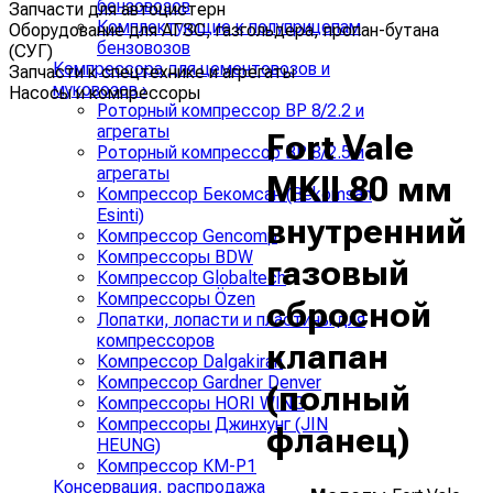
бензовозов
Запчасти для автоцистерн
Комплектующие к полуприцепам
Оборудование для АГЗС, газгольдера, пропан-бутана
бензовозов
(СУГ)
Компрессора для цементовозов и
Запчасти к спецтехнике и агрегаты
муковозов
›
Насосы и компрессоры
Роторный компрессор ВР 8/2.2 и
агрегаты
Fort Vale
Роторный компрессор ВР 8/2.5 и
агрегаты
MKII 80 мм
Компрессор Бекомсан (Bekomsan
Esinti)
внутренний
Компрессор Gencomp
Компрессоры BDW
газовый
Компрессор Globaltech
Компрессоры Özen
сбросной
Лопатки, лопасти и пластины для
компрессоров
клапан
Компрессор Dalgakiran
Компрессор Gardner Denver
(полный
Компрессоры HORI WING
Компрессоры Джинхунг (JIN
фланец)
HEUNG)
Компрессор КМ-Р1
Консервация, распродажа