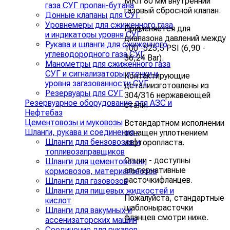
MKII 80 мм внутренний
газа СУГ пропан-бутана
газовый сбросной клапан.
Донные клапаны для СУГ
Уровнемеры для сжиженного газа
Применяется для
и индикаторы уровня СУГ
диапазона давлений между
Рукава и шланги для сжиженного
100 -525,5 PSI (6,90 -
углеводородного газа СУГ
36,24 Bar).
Манометры для сжиженного газа
СУГ и сигнализаторы утечки и
Контактирующие
уровня загазованности СУГ
деталиизготовлены из
Резервуары для СУГ
304/316 нержавеющей
Резервуарное оборудование для АЗС и
стали.
Нефтебаз
Цементовозы и муковозы
Встандартном исполнении
Шланги, рукава и соединения
›
оснащен уплотнением
Шланги для бензовозов и
изфторопласта.
топливозаправщиков
Опции - доступны
Шланги для цементовозов,
альтернативные
кормовозов, материаловозов
расточкифланцев.
Шланги для газовозов
Шланги для пищевых жидкостей и
Пожалуйста, стандартные
кислот
шаблонырасточки
Шланги для вакумных и
фланцев смотри ниже.
ассенизаторских машин
Соединение для рукавов