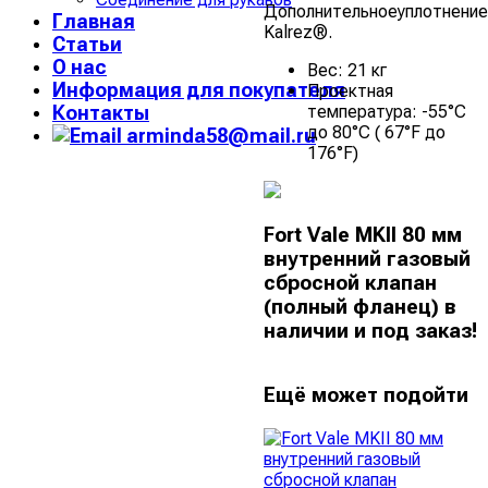
Дополнительноеуплотнение
Главная
Kalrez®.
Статьи
О нас
Вес: 21 кг
Информация для покупателя
Проектная
температура: -55°C
Контакты
до 80°C ( 67°F до
arminda58@mail.ru
176°F)
Fort Vale MKII 80 мм
внутренний газовый
сбросной клапан
(полный фланец) в
наличии и под заказ!
Ещё может подойти