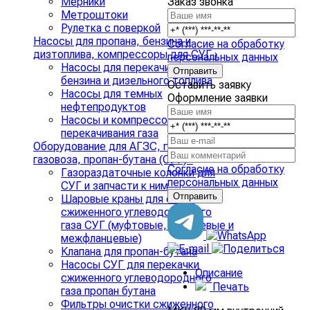
Заказ звонка
Мерники
Метроштоки
Рулетка с поверкой
Насосы для пропана, бензина и
Согласие на обработку
дизтоплива, компрессоры для СУГ
›
персональных данных
Насосы для перекачивания
бензина и дизельного топлива
Оставить заявку
Насосы для темных
Оформление заявки
нефтепродуктов
Насосы и компрессоры для
перекачивания газа
Оборудование для АГЗС, газгольдера,
газовоза, пропан-бутана (СУГ)
›
Согласие на обработку
Газораздаточные колонки для
персональных данных
СУГ и запчасти к ним
Шаровые краны для слива
сжиженного углеводородного
газа СУГ (муфтовые, фланцевые и
межфланцевые)
Клапана для пропан-бутана
Насосы СУГ для перекачки
Описание
сжиженного углеводородного
Печать
газа пропан бутана
Фильтры очистки сжиженного