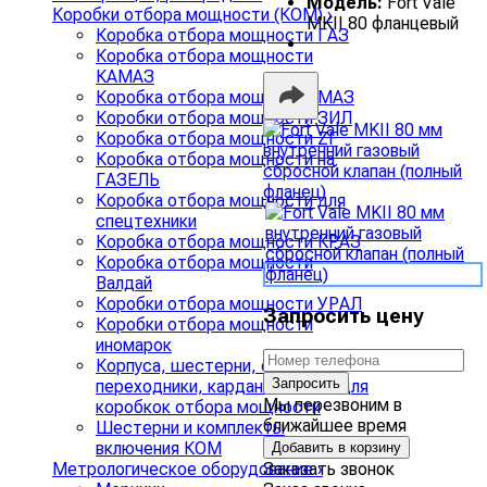
Модель:
Fort Vale
Коробки отбора мощности (КОМ)
›
MKII 80 фланцевый
Коробка отбора мощности ГАЗ
Коробка отбора мощности
КАМАЗ
Коробка отбора мощности МАЗ
Коробки отбора мощности ЗИЛ
Коробка отбора мощности ZF
Коробка отбора мощности на
ГАЗЕЛЬ
Коробка отбора мощности для
спецтехники
Коробка отбора мощности КРАЗ
Коробка отбора мощности
Валдай
Коробки отбора мощности УРАЛ
Запросить цену
Коробки отбора мощности
иномарок
Корпуса, шестерни, фланцы,
Запросить
переходники, карданные валы для
Мы перезвоним в
коробкок отбора мощности
ближайшее время
Шестерни и комплекты
включения КОМ
Добавить в корзину
Заказать звонок
Метрологическое оборудование
›