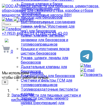
Донные клапана и блоки
пневмоуправления для
бензовозов
Насосы для бензовозов
Быстроразъемные соединения
(замки, муфты, уплотнения для
них) для бензовозов
+7 (953) 444-53-03
+7 (8412) 53-43-03
Краны, клапана, затворы,
задвижки для бензовозов и
arminda58@mail.ru
топливозаправщиков
Крышки и уплотнения люков
0
цистерн бензовозов
Рукава, шланги, пеналы для
бензовозов
Дыхательные клапаны для
бензовозов
Мы используем
cookies
,
Компенсаторы для бензовозов
чтобы сайт работал лучше.
Счетчики и фильтры ГСМ для
топливозаправщиков
Топливораздаточные пистолеты
и краны
Запасные части для пищевых цистерн и
Запчасти системы нижнего
кислотовозов
налива (рекуперации) для