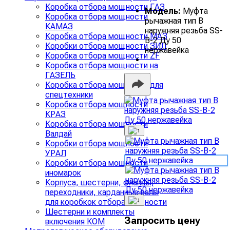
Коробка отбора мощности ГАЗ
Модель:
Муфта
Коробка отбора мощности
рычажная тип В
КАМАЗ
наружняя резьба SS-
Коробка отбора мощности МАЗ
В-2 Ду 50
Коробки отбора мощности ЗИЛ
нержавейка
Коробка отбора мощности ZF
Коробка отбора мощности на
ГАЗЕЛЬ
Коробка отбора мощности для
спецтехники
Коробка отбора мощности
КРАЗ
Коробка отбора мощности
Валдай
Коробки отбора мощности
УРАЛ
Коробки отбора мощности
иномарок
Корпуса, шестерни, фланцы,
переходники, карданные валы
для коробкок отбора мощности
Шестерни и комплекты
Запросить цену
включения КОМ