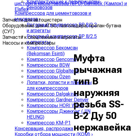
Комплектующие к полуприцепам
цистерн и кислотовозов (БРС) Camlock (Камлок) и
бензовозов
Elaflex
Компрессора для цементовозов и
муковозов
›
Запчасти для автоцистерн
Роторный компрессор ВР 8/2.2
Оборудование для АГЗС, газгольдера, пропан-бутана
и агрегаты
(СУГ)
Роторный компрессор ВР 8/2.5
Запчасти к спецтехнике и агрегаты
и агрегаты
Насосы и компрессоры
Компрессор Бекомсан
(Bekomsan Esinti)
Муфта
Компрессор Gencomp
Компрессоры BDW
рычажная
Компрессор Globaltech
Компрессоры Özen
тип В
Лопатки, лопасти и пластины
для компрессоров
наружняя
Компрессор Dalgakiran
Компрессор Gardner Denver
резьба SS-
Компрессоры HORI WING
Компрессоры Джинхунг (JIN
В-2 Ду 50
HEUNG)
Компрессор КМ-Р1
нержавейка
Консервация, распродажа
Коробки отбора мощности (КОМ)
›