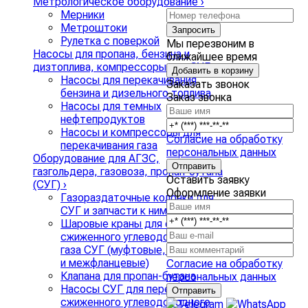
Метрологическое оборудование
›
Мерники
Метроштоки
Запросить
Рулетка с поверкой
Мы перезвоним в
Насосы для пропана, бензина и
ближайшее время
дизтоплива, компрессоры для СУГ
›
Добавить в корзину
Насосы для перекачивания
Заказать звонок
бензина и дизельного топлива
Заказ звонка
Насосы для темных
нефтепродуктов
Насосы и компрессоры для
Согласие на обработку
перекачивания газа
персональных данных
Оборудование для АГЗС,
газгольдера, газовоза, пропан-бутана
Оставить заявку
(СУГ)
›
Оформление заявки
Газораздаточные колонки для
СУГ и запчасти к ним
Шаровые краны для слива
сжиженного углеводородного
газа СУГ (муфтовые, фланцевые
и межфланцевые)
Согласие на обработку
Клапана для пропан-бутана
персональных данных
Насосы СУГ для перекачки
сжиженного углеводородного