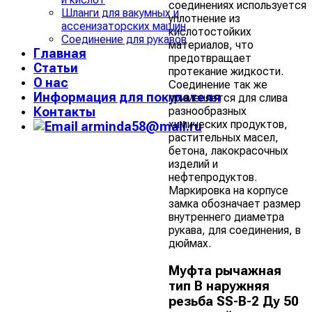
соединениях используется
Шланги для вакумных и
уплотнение из
ассенизаторских машин
кислотостойких
Соединение для рукавов
материалов, что
Главная
предотвращает
Статьи
протекание жидкости.
О нас
Соединение так же
Информация для покупателя
применяется для слива
разнообразных
Контакты
химических продуктов,
arminda58@mail.ru
растительных масел,
бетона, лакокрасочных
изделий и
нефтепродуктов.
Маркировка на корпусе
замка обозначает размер
внутреннего диаметра
рукава, для соединения, в
дюймах.
Муфта рычажная
тип В наружняя
резьба SS-В-2 Ду 50