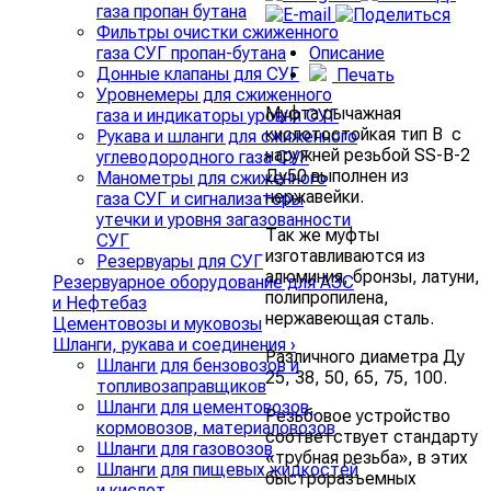
газа пропан бутана
Фильтры очистки сжиженного
Описание
газа СУГ пропан-бутана
Донные клапаны для СУГ
Печать
Уровнемеры для сжиженного
Муфта рычажная
газа и индикаторы уровня СУГ
кислотостойкая тип В с
Рукава и шланги для сжиженного
наружней резьбой SS-В-2
углеводородного газа СУГ
Ду50 выполнен из
Манометры для сжиженного
нержавейки.
газа СУГ и сигнализаторы
утечки и уровня загазованности
Так же муфты
СУГ
изготавливаются из
Резервуары для СУГ
алюминия, бронзы, латуни,
Резервуарное оборудование для АЗС
полипропилена,
и Нефтебаз
нержавеющая сталь.
Цементовозы и муковозы
Шланги, рукава и соединения
›
Различного диаметра Ду
Шланги для бензовозов и
25, 38, 50, 65, 75, 100.
топливозаправщиков
Шланги для цементовозов,
Резьбовое устройство
кормовозов, материаловозов
соответствует стандарту
Шланги для газовозов
«трубная резьба», в этих
Шланги для пищевых жидкостей
быстроразъемных
и кислот