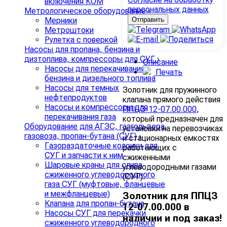
включения КОМ
персональных данных
Метрологическое оборудование
›
Мерники
Метроштоки
Рулетка с поверкой
Насосы для пропана, бензина и
дизтоплива, компрессоры для СУГ
›
Описание
Насосы для перекачивания
Печать
бензина и дизельного топлива
Насосы для темных
Золотник для пружинного
нефтепродуктов
клапана прямого действия
Насосы и компрессоры для
ППЦЗ-12-07.00.000
,
перекачивания газа
который предназначен для
Оборудование для АГЗС, газгольдера,
установки на перевозчиках
газовоза, пропан-бутана (СУГ)
›
и стационарных емкостях
Газораздаточные колонки для
работающих с
СУГ и запчасти к ним
сжиженными
Шаровые краны для слива
углеводородными газами
сжиженного углеводородного
(СУГ).
газа СУГ (муфтовые, фланцевые
и межфланцевые)
Золотник для ППЦЗ
Клапана для пропан-бутана
12-07.00.000 в
Насосы СУГ для перекачки
наличии и под заказ!
сжиженного углеводородного