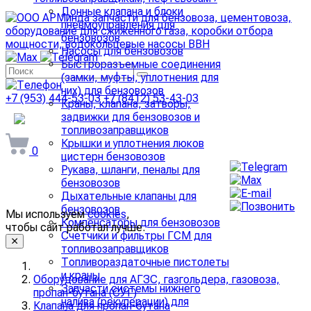
Донные клапана и блоки
пневмоуправления для
бензовозов
Насосы для бензовозов
Быстроразъемные соединения
(замки, муфты, уплотнения для
них) для бензовозов
+7 (953) 444-53-03
+7 (8412) 53-43-03
Краны, клапана, затворы,
задвижки для бензовозов и
arminda58@mail.ru
топливозаправщиков
Крышки и уплотнения люков
0
цистерн бензовозов
Рукава, шланги, пеналы для
бензовозов
Дыхательные клапаны для
бензовозов
Мы используем
cookies
,
Компенсаторы для бензовозов
чтобы сайт работал лучше.
Счетчики и фильтры ГСМ для
топливозаправщиков
Топливораздаточные пистолеты
и краны
Оборудование для АГЗС, газгольдера, газовоза,
Запчасти системы нижнего
пропан-бутана (СУГ)
налива (рекуперации) для
Клапана для пропан-бутана