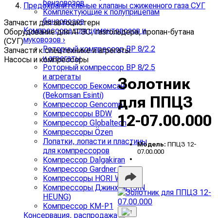
бензовозов
Предохранительные клапаны сжиженного газа СУГ
Комплектующие к полуприцепам
бензовозов
Запчасти для автоцистерн
Компрессора для цементовозов и
Оборудование для АГЗС, газгольдера, пропан-бутана
муковозов
›
(СУГ)
Роторный компрессор ВР 8/2.2
Запчасти к спецтехнике и агрегаты
и агрегаты
Насосы и компрессоры
Роторный компрессор ВР 8/2.5
и агрегаты
Золотник
Компрессор Бекомсан
(Bekomsan Esinti)
для ППЦЗ
Компрессор Gencomp
Компрессоры BDW
12-07.00.000
Компрессор Globaltech
Компрессоры Özen
Лопатки, лопасти и пластины
Модель:
ППЦЗ 12-
для компрессоров
07.00.000
Компрессор Dalgakiran
Компрессор Gardner Denver
Компрессоры HORI WING
Компрессоры Джинхунг (JIN
HEUNG)
Компрессор КМ-Р1
Консервация, распродажа