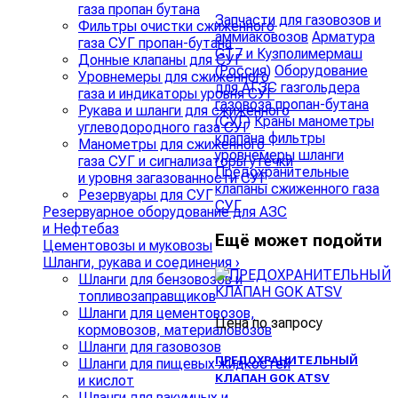
газа пропан бутана
Запчасти для газовозов и
Фильтры очистки сжиженного
аммиаковозов
Арматура
газа СУГ пропан-бутана
GT7 и Кузполимермаш
Донные клапаны для СУГ
(Россия)
Оборудование
Уровнемеры для сжиженного
для АГЗС газгольдера
газа и индикаторы уровня СУГ
газовоза пропан-бутана
Рукава и шланги для сжиженного
(СУГ)
Краны манометры
углеводородного газа СУГ
клапана фильтры
Манометры для сжиженного
уровнемеры шланги
газа СУГ и сигнализаторы утечки
Предохранительные
и уровня загазованности СУГ
клапаны сжиженного газа
Резервуары для СУГ
СУГ
Резервуарное оборудование для АЗС
и Нефтебаз
Ещё может подойти
Цементовозы и муковозы
Шланги, рукава и соединения
›
Шланги для бензовозов и
топливозаправщиков
Шланги для цементовозов,
Цена по запросу
кормовозов, материаловозов
Шланги для газовозов
ПРЕДОХРАНИТЕЛЬНЫЙ
Шланги для пищевых жидкостей
КЛАПАН GOK ATSV
и кислот
Шланги для вакумных и