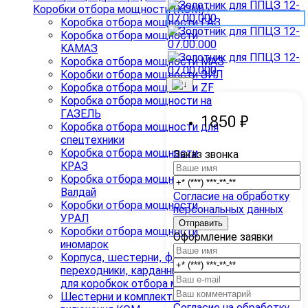
Коробки отбора мощности (КОМ)
›
Коробка отбора мощности ГАЗ
Коробка отбора мощности
КАМАЗ
Коробка отбора мощности МАЗ
Коробки отбора мощности ЗИЛ
Коробка отбора мощности ZF
Коробка отбора мощности на
ГАЗЕЛЬ
1850 ₽
Коробка отбора мощности для
спецтехники
Коробка отбора мощности
Заказ звонка
КРАЗ
Коробка отбора мощности
Валдай
Согласие на обработку
Коробки отбора мощности
персональных данных
УРАЛ
Коробки отбора мощности
Оформление заявки
иномарок
Корпуса, шестерни, фланцы,
переходники, карданные валы
для коробкок отбора мощности
Шестерни и комплекты
Согласие на обработку