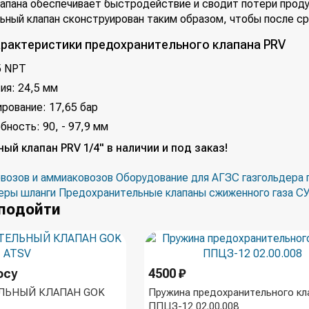
лапана обеспечивает быстродействие и сводит потери проду
ьный клапан сконструирован таким образом, чтобы после с
арактеристики предохранительного клапана PRV
,5 NPT
ия: 24,5 мм
рование: 17,65 бар
бность: 90, - 97,9 мм
й клапан PRV 1/4" в наличии и под заказ!
овозов и аммиаковозов
Оборудование для АГЗС газгольдера г
еры шланги
Предохранительные клапаны сжиженного газа С
подойти
осу
4500 ₽
ЛЬНЫЙ КЛАПАН GOK
Пружина предохранительного кл
ППЦЗ-12 02.00.008