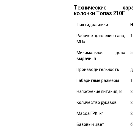
Технические харак
колонки Топаз 210Г
Тип гидравлики
Н
Рабочее давление газа,
1
МПа
Минимальная доза
5
выдачи, л
Производительность
д
Габаритные размеры
1
Напряжение питания, В
2
Количество рукавов
2
Масса ГРК, кг
2
Базовый цвет
б