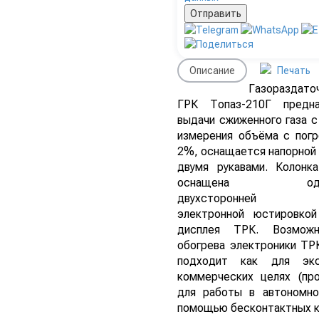
Описание
Печать
Газораздато
ГРК Топаз-210Г предна
выдачи сжиженного газа 
измерения объёма с пог
2%, оснащается напорной 
двумя рукавами. Колонк
оснащена одност
двухсторонней ин
электронной юстировко
дисплея ТРК. Возможн
обогрева электроники ТР
подходит как для экс
коммерческих целях (про
для работы в автономн
помощью бесконтактных к