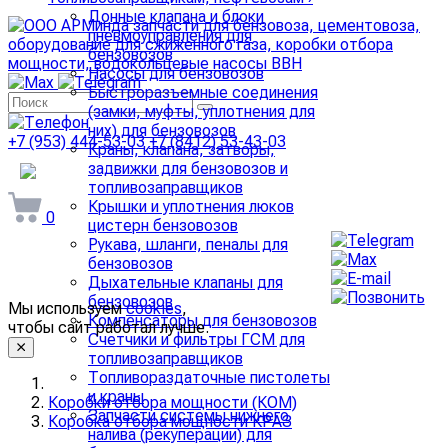
Донные клапана и блоки
пневмоуправления для
бензовозов
Насосы для бензовозов
Быстроразъемные соединения
(замки, муфты, уплотнения для
них) для бензовозов
+7 (953) 444-53-03
+7 (8412) 53-43-03
Краны, клапана, затворы,
задвижки для бензовозов и
arminda58@mail.ru
топливозаправщиков
Крышки и уплотнения люков
0
цистерн бензовозов
Рукава, шланги, пеналы для
бензовозов
Дыхательные клапаны для
бензовозов
Мы используем
cookies
,
Компенсаторы для бензовозов
чтобы сайт работал лучше.
Счетчики и фильтры ГСМ для
топливозаправщиков
Топливораздаточные пистолеты
и краны
Коробки отбора мощности (КОМ)
Запчасти системы нижнего
Коробка отбора мощности КРАЗ
налива (рекуперации) для