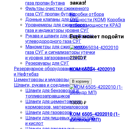
заказ!
газа пропан бутана
Фильтры очистки сжиженного
газа СУГ пропан-бутана
Коробки отбора
Донные клапаны для СУГ
мощности (КОМ)
Коробка
Уровнемеры для сжиженного
отбора мощности КРАЗ
газа и индикаторы уровня СУГ
Рукава и шланги для сжиженного
Ещё может подойти
углеводородного газа СУГ
Манометры для сжиженного
газа СУГ и сигнализаторы утечки
и уровня загазованности СУГ
22000 ₽
Резервуары для СУГ
Резервуарное оборудование для АЗС
КОМ 65034-4202010
и Нефтебаз
Цементовозы и муковозы
В корзину
Шланги, рукава и соединения
›
Шланги для бензовозов и
топливозаправщиков
Шланги для цементовозов,
13000 ₽
кормовозов, материаловозов
Шланги для газовозов
КОМ 6505-4202010 (1-
Шланги для пищевых жидкостей
цилиндр МП)
и кислот
Шланги для вакумных и