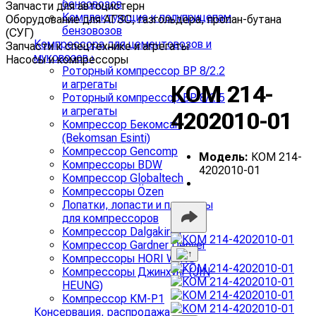
бензовозов
Запчасти для автоцистерн
Комплектующие к полуприцепам
Оборудование для АГЗС, газгольдера, пропан-бутана
бензовозов
(СУГ)
Компрессора для цементовозов и
Запчасти к спецтехнике и агрегаты
муковозов
›
Насосы и компрессоры
Роторный компрессор ВР 8/2.2
и агрегаты
КОМ 214-
Роторный компрессор ВР 8/2.5
и агрегаты
4202010-01
Компрессор Бекомсан
(Bekomsan Esinti)
Компрессор Gencomp
Модель:
КОМ 214-
Компрессоры BDW
4202010-01
Компрессор Globaltech
Компрессоры Özen
Лопатки, лопасти и пластины
для компрессоров
Компрессор Dalgakiran
Компрессор Gardner Denver
Компрессоры HORI WING
Компрессоры Джинхунг (JIN
HEUNG)
Компрессор КМ-Р1
Консервация, распродажа