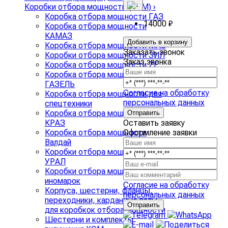
Коробки отбора мощности (КОМ)
›
Коробка отбора мощности ГАЗ
14000 ₽
Коробка отбора мощности
КАМАЗ
Добавить в корзину
Коробка отбора мощности МАЗ
Заказать звонок
Коробки отбора мощности ЗИЛ
Заказ звонка
Коробка отбора мощности ZF
Коробка отбора мощности на
ГАЗЕЛЬ
Согласие на обработку
Коробка отбора мощности для
персональных данных
спецтехники
Коробка отбора мощности
Оставить заявку
КРАЗ
Оформление заявки
Коробка отбора мощности
Валдай
Коробки отбора мощности
УРАЛ
Коробки отбора мощности
иномарок
Согласие на обработку
Корпуса, шестерни, фланцы,
персональных данных
переходники, карданные валы
для коробкок отбора мощности
Шестерни и комплекты