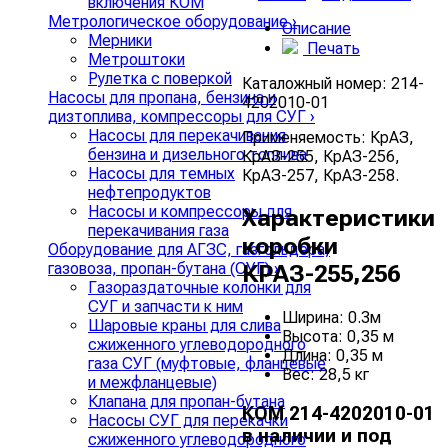
включения КОМ
Метрологическое оборудование
›
Описание
Мерники
Печать
Метроштоки
Рулетка с поверкой
Каталожный номер: 214-
Насосы для пропана, бензина и
4202010-01
дизтоплива, компрессоры для СУГ
›
Насосы для перекачивания
Применяемость: КрАЗ,
бензина и дизельного топлива
КрАЗ-255, КрАЗ-256,
Насосы для темных
КрАЗ-257, КрАЗ-258.
нефтепродуктов
Насосы и компрессоры для
Характеристики
перекачивания газа
коробки
Оборудование для АГЗС, газгольдера,
газовоза, пропан-бутана (СУГ)
›
КРАЗ-255,256
Газораздаточные колонки для
СУГ и запчасти к ним
Ширина: 0.3м
Шаровые краны для слива
Высота: 0,35 м
сжиженного углеводородного
Длина: 0,35 м
газа СУГ (муфтовые, фланцевые
Вес: 28,5 кг
и межфланцевые)
Клапана для пропан-бутана
КОМ 214-4202010-01
Насосы СУГ для перекачки
в наличии и под
сжиженного углеводородного