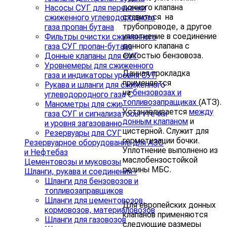
донного клапана
Насосы СУГ для перекачки
ставиться на
сжиженного углеводородного
трубопроводе, а другое
газа пропан бутана
уплотнение в соединение
Фильтры очистки сжиженного
донного клапана с
газа СУГ пропан-бутана
емкостью бензовоза.
Донные клапаны для СУГ
Уровнемеры для сжиженного
Данная прокладка
газа и индикаторы уровня СУГ
применяется
Рукава и шланги для сжиженного
на
бензовозах и
углеводородного газа СУГ
топливозапращиках
(АТЗ).
Манометры для сжиженного
Устанавливается
между
газа СУГ и сигнализаторы утечки
донным клапаном
и
и уровня загазованности СУГ
цистерной. Служит для
Резервуары для СУГ
герметизации бочки.
Резервуарное оборудование для АЗС
Уплотнение выполнено из
и Нефтебаз
маслобензостойкой
Цементовозы и муковозы
резины МБС.
Шланги, рукава и соединения
›
Шланги для бензовозов и
топливозаправщиков
Шланги для цементовозов,
Для европейских донных
кормовозов, материаловозов
клапанов применяются
Шланги для газовозов
следующие размеры