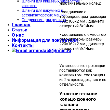
Шланги для пищевых жидкостей
уплотнительных колец:
и кислот
Шланги для вакумных и
- соединение с
ассенизаторских машин
трубопроводом размеры
Соединение для рукавов
130х106х2 мм , диаметр
Главная
отверстий 8х14мм
Статьи
- соединение с емкостью
О нас
автоцистерны размеры
Информация для покупателя
220х162х2 мм , диаметр
Контакты
отверстий 8х14мм.
arminda58@mail.ru
Установочные прокладки
поставляются как
комплектом, состоящим
из 2-х прокладок, так и по
отдельности.
Уплотнительное
кольцо донного
клапана