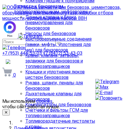
Комплектующие к полуприцепам
Запчасти к бензовозам,
топливозаправщикам, нефтевозам
›
Донные клапана и блоки
пневмоуправления для
бензовозов
Насосы для бензовозов
Быстроразъемные соединения
(замки, муфты, уплотнения для
них) для бензовозов
+7 (953) 444-53-03
+7 (8412) 53-43-03
Краны, клапана, затворы,
задвижки для бензовозов и
arminda58@mail.ru
топливозаправщиков
Крышки и уплотнения люков
0
цистерн бензовозов
Рукава, шланги, пеналы для
бензовозов
Дыхательные клапаны для
бензовозов
Мы используем
cookies
,
Компенсаторы для бензовозов
чтобы сайт работал лучше.
Счетчики и фильтры ГСМ для
топливозаправщиков
Топливораздаточные пистолеты
и краны
Донные клапана автоцистерн