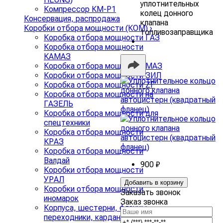
уплотнительных
Компрессор КМ-Р1
колец донного
Консервация, распродажа
клапана
Коробки отбора мощности (КОМ)
›
топливозаправщика
Коробка отбора мощности ГАЗ
Коробка отбора мощности
КАМАЗ
Коробка отбора мощности МАЗ
Коробки отбора мощности ЗИЛ
Коробка отбора мощности ZF
Коробка отбора мощности на
ГАЗЕЛЬ
Коробка отбора мощности для
спецтехники
Коробка отбора мощности
КРАЗ
Коробка отбора мощности
Валдай
900 ₽
Коробки отбора мощности
УРАЛ
Добавить в корзину
Коробки отбора мощности
Заказать звонок
иномарок
Заказ звонка
Корпуса, шестерни, фланцы,
переходники, карданные валы