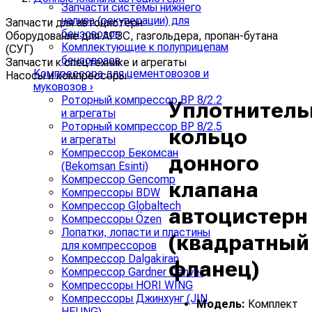
Запчасти системы нижнего
налива (рекуперации) для
Запчасти для автоцистерн
бензовозов
Оборудование для АГЗС, газгольдера, пропан-бутана
Комплектующие к полуприцепам
(СУГ)
бензовозов
Запчасти к спецтехнике и агрегаты
Компрессора для цементовозов и
Насосы и компрессоры
муковозов
›
Роторный компрессор ВР 8/2.2
Уплотнитель
и агрегаты
Роторный компрессор ВР 8/2.5
кольцо
и агрегаты
Компрессор Бекомсан
донного
(Bekomsan Esinti)
Компрессор Gencomp
клапана
Компрессоры BDW
Компрессор Globaltech
автоцистерн
Компрессоры Özen
Лопатки, лопасти и пластины
(квадратный
для компрессоров
Компрессор Dalgakiran
фланец)
Компрессор Gardner Denver
Компрессоры HORI WING
Компрессоры Джинхунг (JIN
Модель:
Комплект
HEUNG)