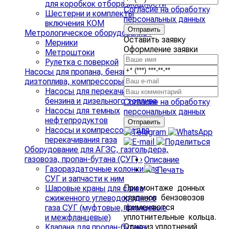
для коробкок отбора мощности
Согласие на обработку
Шестерни и комплекты
персональных данных
включения КОМ
Метрологическое оборудование
›
Оставить заявку
Мерники
Оформление заявки
Метроштоки
Рулетка с поверкой
Насосы для пропана, бензина и
дизтоплива, компрессоры для СУГ
›
Насосы для перекачивания
бензина и дизельного топлива
Согласие на обработку
Насосы для темных
персональных данных
нефтепродуктов
Насосы и компрессоры для
перекачивания газа
Оборудование для АГЗС, газгольдера,
газовоза, пропан-бутана (СУГ)
›
Описание
Газораздаточные колонки для
Печать
СУГ и запчасти к ним
При монтаже донных
Шаровые краны для слива
клапанов бензовозов
сжиженного углеводородного
применяются
газа СУГ (муфтовые, фланцевые
уплотнительные кольца.
и межфланцевые)
Одно из уплотнений
Клапана для пропан-бутана