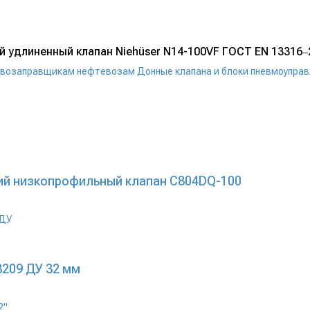
удлиненный клапан Niehüser N14-100VF ГОСТ EN 13316‒20
ливозаправщикам нефтевозам
Донные клапана и блоки пневмоупра
ий низкопрофильный клапан C804DQ-100
3209 ДУ 32 мм