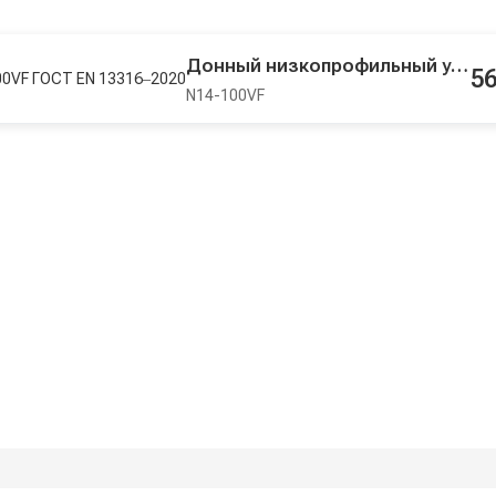
Донный низкопрофильный удлиненный клапан Niehüser N14-100VF ГОСТ EN 13316‒2020
56
N14-100VF