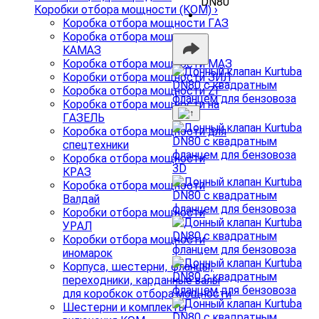
DN80
Коробки отбора мощности (КОМ)
›
Коробка отбора мощности ГАЗ
Коробка отбора мощности
КАМАЗ
Коробка отбора мощности МАЗ
Коробки отбора мощности ЗИЛ
Коробка отбора мощности ZF
Коробка отбора мощности на
ГАЗЕЛЬ
Коробка отбора мощности для
спецтехники
Коробка отбора мощности
3D
КРАЗ
Коробка отбора мощности
Валдай
Коробки отбора мощности
УРАЛ
Коробки отбора мощности
иномарок
Корпуса, шестерни, фланцы,
переходники, карданные валы
для коробкок отбора мощности
Шестерни и комплекты