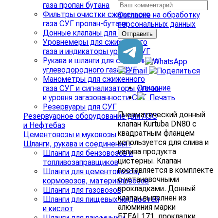
газа пропан бутана
Фильтры очистки сжиженного
Согласие на обработку
газа СУГ пропан-бутана
персональных данных
Донные клапаны для СУГ
Уровнемеры для сжиженного
газа и индикаторы уровня СУГ
Рукава и шланги для сжиженного
углеводородного газа СУГ
Манометры для сжиженного
Описание
газа СУГ и сигнализаторы утечки
Печать
и уровня загазованности СУГ
Резервуары для СУГ
Пневматический донный
Резервуарное оборудование для АЗС
клапан Kurtuba DN80 с
и Нефтебаз
квадратным фланцем
Цементовозы и муковозы
используется для слива и
Шланги, рукава и соединения
›
налива продукта
Шланги для бензовозов и
цистерны. Клапан
топливозаправщиков
поставляется в комплекте
Шланги для цементовозов,
с установочными
кормовозов, материаловозов
прокладками. Донный
Шланги для газовозов
клапан выполнен из
Шланги для пищевых жидкостей
алюминия марки
и кислот
ETEAL171, прокладки
Шланги для вакумных и