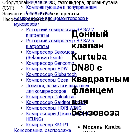
бензовозов
Оборудование для АГЗС, газгольдера, пропан-бутана
Комплектующие к полуприцепам
(СУГ)
бензовозов
Запчасти к спецтехнике и агрегаты
Компрессора для цементовозов и
Насосы и компрессоры
муковозов
›
Роторный компрессор ВР 8/2.2
Донный
и агрегаты
Роторный компрессор ВР 8/2.5
клапан
и агрегаты
Компрессор Бекомсан
Kurtuba
(Bekomsan Esinti)
Компрессор Gencomp
DN80 с
Компрессоры BDW
Компрессор Globaltech
квадратным
Компрессоры Özen
Лопатки, лопасти и пластины
фланцем
для компрессоров
Компрессор Dalgakiran
для
Компрессор Gardner Denver
Компрессоры HORI WING
бензовоза
Компрессоры Джинхунг (JIN
HEUNG)
Компрессор КМ-Р1
Модель:
Kurtuba
Консервация, распродажа