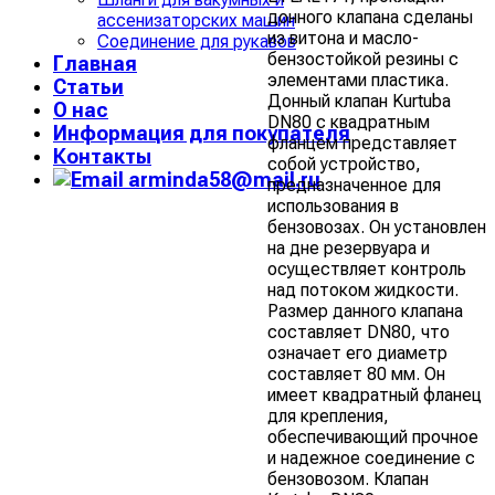
донного клапана сделаны
ассенизаторских машин
из витона и масло-
Соединение для рукавов
бензостойкой резины с
Главная
элементами пластика.
Статьи
Донный клапан Kurtuba
О нас
DN80 с квадратным
Информация для покупателя
фланцем представляет
Контакты
собой устройство,
arminda58@mail.ru
предназначенное для
использования в
бензовозах. Он установлен
на дне резервуара и
осуществляет контроль
над потоком жидкости.
Размер данного клапана
составляет DN80, что
означает его диаметр
составляет 80 мм. Он
имеет квадратный фланец
для крепления,
обеспечивающий прочное
и надежное соединение с
бензовозом. Клапан