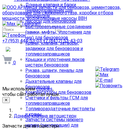
Донные клапана и блоки
пневмоуправления для
бензовозов
Насосы для бензовозов
Быстроразъемные соединения
(замки, муфты, уплотнения для
них) для бензовозов
+7 (953) 444-53-03
+7 (8412) 53-43-03
Краны, клапана, затворы,
задвижки для бензовозов и
arminda58@mail.ru
топливозаправщиков
Крышки и уплотнения люков
0
цистерн бензовозов
Рукава, шланги, пеналы для
бензовозов
Дыхательные клапаны для
бензовозов
Мы используем
cookies
,
Компенсаторы для бензовозов
чтобы сайт работал лучше.
Счетчики и фильтры ГСМ для
топливозаправщиков
Топливораздаточные пистолеты
и краны
Донные клапана автоцистерн
Запчасти системы нижнего
налива (рекуперации) для
Запчасти для автоцистерн