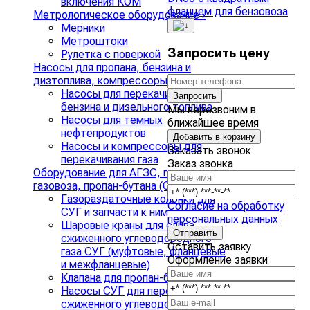
включения КОМ
Метрологическое оборудование
›
Мерники
Метроштоки
Запросить цену
Рулетка с поверкой
Насосы для пропана, бензина и
дизтоплива, компрессоры для СУГ
›
Насосы для перекачивания
Запросить
бензина и дизельного топлива
Мы перезвоним в
Насосы для темных
ближайшее время
нефтепродуктов
Добавить в корзину
Насосы и компрессоры для
Заказать звонок
перекачивания газа
Заказ звонка
Оборудование для АГЗС, газгольдера,
газовоза, пропан-бутана (СУГ)
›
Газораздаточные колонки для
Согласие на обработку
СУГ и запчасти к ним
персональных данных
Шаровые краны для слива
сжиженного углеводородного
Оставить заявку
газа СУГ (муфтовые, фланцевые
Оформление заявки
и межфланцевые)
Клапана для пропан-бутана
Насосы СУГ для перекачки
сжиженного углеводородного