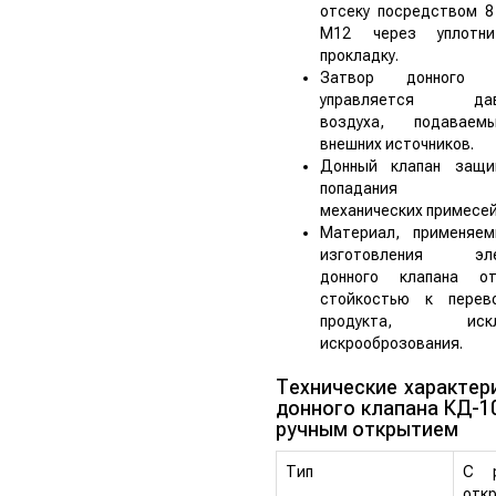
отсеку посредством 8
М12 через уплотни
прокладку.
Затвор донного к
управляется дав
воздуха, подавае
внешних источников.
Донный клапан защ
попадания кр
механических примесей
Материал, применяе
изготовления эле
донного клапана от
стойкостью к перев
продукта, искл
искрооброзования.
Технические характер
донного клапана КД-1
ручным открытием
Тип
С р
отк