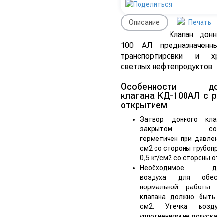
Описание
Печать
Клапан дон
100 АЛ предназначенн
транспортировки и хр
светлых нефтепродуктов
Особенности до
клапана КД-100АЛ с 
открытием
Затвор донного кл
закрытом сост
герметичен при давлен
см2 со стороны трубоп
0,5 кг/см2 со стороны о
Необходимое да
воздуха для обесп
нормальной работы 
клапана должно быть 
см2. Утечка возд
уплотнениям не допуск