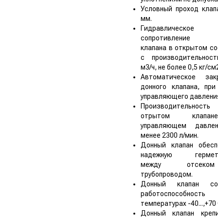
Условный проход клап
мм.
Гидравлическое
сопротивление д
клапана в открытом с
с производительнос
м3/ч, не более 0,5 кг/см
Автоматическое зак
донного клапана, при
управляющего давлени
Производительнос
отрытом клап
управляющем давле
менее 2300 л/мин.
Донный клапан обесп
надежную гермети
между отсек
трубопроводом.
Донный клапан сох
работоспособнос
температурах -40...,+70
Донный клапан креп