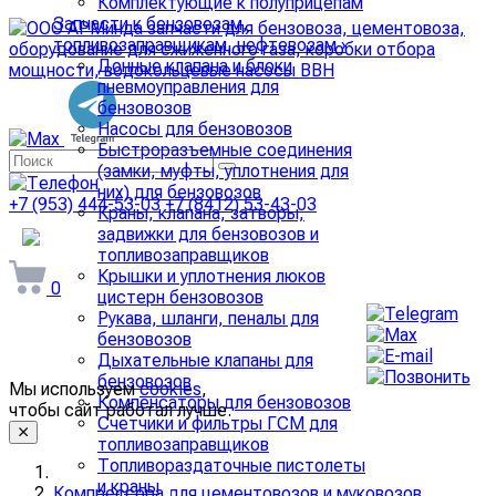
Комплектующие к полуприцепам
Запчасти к бензовозам,
топливозаправщикам, нефтевозам
›
Донные клапана и блоки
пневмоуправления для
бензовозов
Насосы для бензовозов
Быстроразъемные соединения
(замки, муфты, уплотнения для
них) для бензовозов
+7 (953) 444-53-03
+7 (8412) 53-43-03
Краны, клапана, затворы,
задвижки для бензовозов и
arminda58@mail.ru
топливозаправщиков
Крышки и уплотнения люков
0
цистерн бензовозов
Рукава, шланги, пеналы для
бензовозов
Дыхательные клапаны для
бензовозов
Мы используем
cookies
,
Компенсаторы для бензовозов
чтобы сайт работал лучше.
Счетчики и фильтры ГСМ для
топливозаправщиков
Топливораздаточные пистолеты
и краны
Компрессора для цементовозов и муковозов