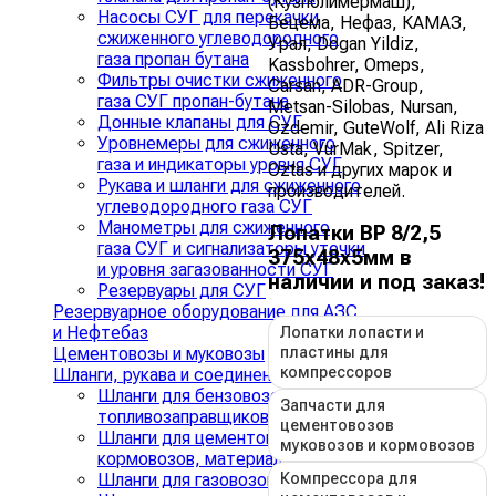
(Кузполимермаш),
Насосы СУГ для перекачки
Бецема, Нефаз, КАМАЗ,
сжиженного углеводородного
Урал, Dogan Yildiz,
газа пропан бутана
Kassbohrer, Omeps,
Фильтры очистки сжиженного
Carsan, ADR-Group,
газа СУГ пропан-бутана
Metsan-Silobas, Nursan,
Донные клапаны для СУГ
Ozdemir, GuteWolf, Ali Riza
Уровнемеры для сжиженного
Usta, VurMak, Spitzer,
газа и индикаторы уровня СУГ
Oztas и других марок и
Рукава и шланги для сжиженного
производителей.
углеводородного газа СУГ
Манометры для сжиженного
Лопатки ВР 8/2,5
газа СУГ и сигнализаторы утечки
375х48х5мм в
и уровня загазованности СУГ
наличии и под заказ!
Резервуары для СУГ
Резервуарное оборудование для АЗС
и Нефтебаз
Лопатки лопасти и
пластины для
Цементовозы и муковозы
компрессоров
Шланги, рукава и соединения
›
Шланги для бензовозов и
Запчасти для
топливозаправщиков
цементовозов
Шланги для цементовозов,
муковозов и кормовозов
кормовозов, материаловозов
Компрессора для
Шланги для газовозов