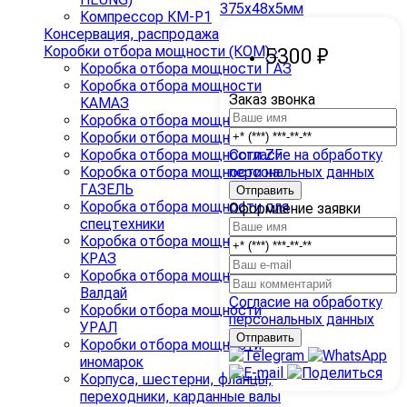
Компрессор КМ-Р1
Консервация, распродажа
Коробки отбора мощности (КОМ)
›
5300 ₽
Коробка отбора мощности ГАЗ
Коробка отбора мощности
Заказ звонка
КАМАЗ
Коробка отбора мощности МАЗ
Коробки отбора мощности ЗИЛ
Согласие на обработку
Коробка отбора мощности ZF
персональных данных
Коробка отбора мощности на
ГАЗЕЛЬ
Коробка отбора мощности для
Оформление заявки
спецтехники
Коробка отбора мощности
КРАЗ
Коробка отбора мощности
Валдай
Согласие на обработку
Коробки отбора мощности
персональных данных
УРАЛ
Коробки отбора мощности
иномарок
Корпуса, шестерни, фланцы,
переходники, карданные валы