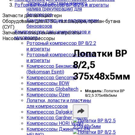
Запчасти системы нижнего
Роторный компрессор ВР 8/2.5 и агрегаты
налива (рекуперации) для
бензовозов
Запчасти для автоцистерн
Комплектующие к полуприцепам
Оборудование для АГЗС, газгольдера, пропан-бутана
бензовозов
(СУГ)
Компрессора для цементовозов и
Запчасти к спецтехнике и агрегаты
муковозов
›
Насосы и компрессоры
Роторный компрессор ВР 8/2.2
и агрегаты
Лопатки ВР
Роторный компрессор ВР 8/2.5
и агрегаты
8/2,5
Компрессор Бекомсан
(Bekomsan Esinti)
375х48х5мм
Компрессор Gencomp
Компрессоры BDW
Компрессор Globaltech
Модель:
Лопатки ВР
Компрессоры Özen
8/2,5 375х48х5мм
Лопатки, лопасти и пластины
для компрессоров
Компрессор Dalgakiran
Компрессор Gardner Denver
Компрессоры HORI WING
Компрессоры Джинхунг (JIN
HEUNG)