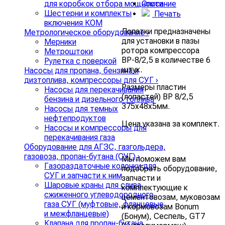
Описание
для коробкок отбора мощности
Шестерни и комплекты
Печать
включения КОМ
Лопатки предназначены
Метрологическое оборудование
›
для установки в пазы
Мерники
ротора компрессора
Метроштоки
ВР-8/2,5 в количестве 6
Рулетка с поверкой
штук.
Насосы для пропана, бензина и
дизтоплива, компрессоры для СУГ
›
Размеры пластин
Насосы для перекачивания
(лопастей) ВР 8/2,5
бензина и дизельного топлива
375х48х5мм.
Насосы для темных
нефтепродуктов
Цена указана за комплект.
Насосы и компрессоры для
перекачивания газа
Оборудование для АГЗС, газгольдера,
газовоза, пропан-бутана (СУГ)
›
Мы поможем вам
Газораздаточные колонки для
подобрать оборудование,
СУГ и запчасти к ним
запчасти и
Шаровые краны для слива
комплектующие к
сжиженного углеводородного
цементовозам, муковозам
газа СУГ (муфтовые, фланцевые
и кормовозам Bonum
и межфланцевые)
(Бонум), Сеспель, GT7
Клапана для пропан-бутана