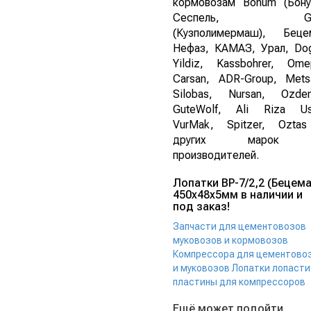
кормовозам Bonum (Бону
Сеспель, G
(Кузполимермаш), Беце
Нефаз, КАМАЗ, Урал, Do
Yildiz, Kassbohrer, Ome
Carsan, ADR-Group, Mets
Silobas, Nursan, Ozdem
GuteWolf, Ali Riza Us
VurMak, Spitzer, Ozta
других марок
производителей.
Лопатки ВР-7/2,2 (Бецема
450х48х5мм в наличии и
под заказ!
Запчасти для цементовозов
муковозов и кормовозов
Компрессора для цементово
и муковозов
Лопатки лопасти
пластины для компрессоров
Ещё может подойти