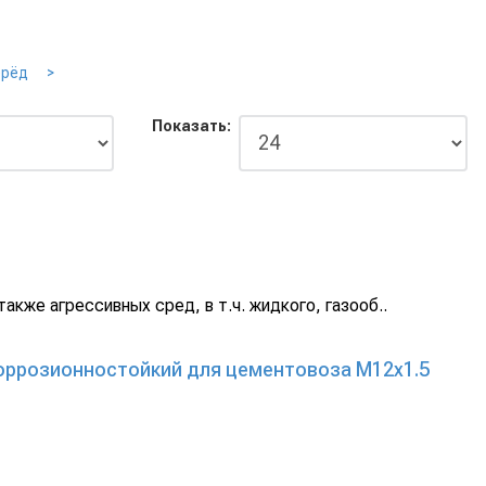
ерёд
>
Показать:
акже агрессивных сред, в т.ч. жидкого, газооб..
коррозионностойкий для цементовоза М12x1.5