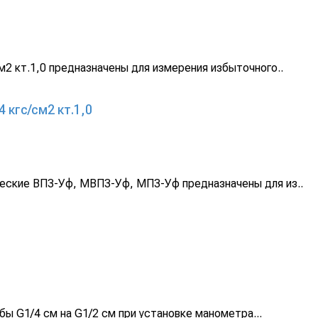
 кт.1,0 предназначены для измерения избыточного..
кгс/см2 кт.1,0
ские ВП3-Уф, МВП3-Уф, МП3-Уф предназначены для из..
ы G1/4 см на G1/2 см при установке манометра...