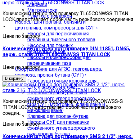
Мерники
Метроштоки
Конический штуцер под приварку TL65CONWSS TITAN
Рулетка с поверкой
LOCK представляет собой часть резьбового соединения
Насосы для пропана, бензина и
..
дизтоплива, компрессоры для СУГ
›
Насосы для перекачивания
Цена по запросу
бензина и дизельного топлива
Насосы для темных
Конический штуцер под приварку DIN 11851, DN65,
нефтепродуктов
нерж. сталь 316, TL65CONWSS TITAN LOCK
Насосы и компрессоры для
перекачивания газа
Цена по запросу
Оборудование для АГЗС, газгольдера,
газовоза, пропан-бутана (СУГ)
›
В корзину
Газораздаточные колонки для
СУГ и запчасти к ним
Шаровые краны для слива
сжиженного углеводородного
Конический штуцер под приварку TL2.1/2CONWSS-S
газа СУГ (муфтовые, фланцевые и
TITAN LOCK представляет собой часть резьбового
межфланцевые)
соедин..
Клапана для пропан-бутана
Насосы СУГ для перекачки
Цена по запросу
сжиженного углеводородного
газа пропан бутана
Конический штуцер под приварку SMS 2 1/2", нерж.