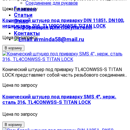
Соединение для рукавов
Главная
Цена по запросу
Статьи
Конический штуцер под приварку DIN 11851, DN100,
О нас
нерж. сталь 316, TL100CONWSS TITAN LOCK
Информация для покупателя
Контакты
Цена по запросу
arminda58@mail.ru
В корзину
Конический штуцер под приварку TL4CONWSS-S TITAN
LOCK представляет собой часть резьбового соединения..
Цена по запросу
Конический штуцер под приварку SMS 4", нерж.
сталь 316, TL4CONWSS-S TITAN LOCK
Цена по запросу
В корзину