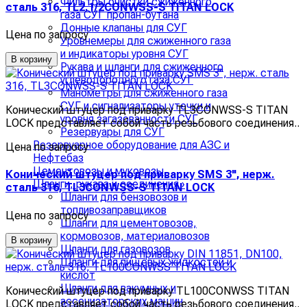
Фильтры очистки сжиженного
сталь 316, TL2.1/2CONWSS-S TITAN LOCK
газа СУГ пропан-бутана
Донные клапаны для СУГ
Цена по запросу
Уровнемеры для сжиженного газа
и индикаторы уровня СУГ
В корзину
Рукава и шланги для сжиженного
углеводородного газа СУГ
Манометры для сжиженного газа
СУГ и сигнализаторы утечки и
Конический штуцер под приварку TL3CONWSS-S TITAN
уровня загазованности СУГ
LOCK представляет собой часть резьбового соединения..
Резервуары для СУГ
Резервуарное оборудование для АЗС и
Цена по запросу
Нефтебаз
Цементовозы и муковозы
Конический штуцер под приварку SMS 3", нерж.
Шланги, рукава и соединения
›
сталь 316, TL3CONWSS-S TITAN LOCK
Шланги для бензовозов и
топливозаправщиков
Цена по запросу
Шланги для цементовозов,
кормовозов, материаловозов
В корзину
Шланги для газовозов
Шланги для пищевых жидкостей и
кислот
Шланги для вакумных и
Конический штуцер под приварку TL100CONWSS TITAN
ассенизаторских машин
LOCK представляет собой часть резьбового соединения..