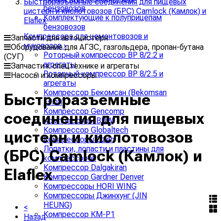
Быстроразъемные соединения для пищевых
бензовозов
цистерн и кислотовозов (БРС) Camlock (Камлок) и
Комплектующие к полуприцепам
Elaflex
бензовозов
Компрессора для цементовозов и
Запчасти для автоцистерн
муковозов
›
Оборудование для АГЗС, газгольдера, пропан-бутана
Роторный компрессор ВР 8/2.2 и
(СУГ)
агрегаты
Запчасти к спецтехнике и агрегаты
Роторный компрессор ВР 8/2.5 и
Насосы и компрессоры
агрегаты
Компрессор Бекомсан (Bekomsan
Быстроразъемные
Esinti)
Компрессор Gencomp
соединения для пищевых
Компрессоры BDW
Компрессор Globaltech
цистерн и кислотовозов
Компрессоры Özen
Лопатки, лопасти и пластины для
(БРС) Camlock (Камлок) и
компрессоров
Компрессор Dalgakiran
Elaflex
Компрессор Gardner Denver
Компрессоры HORI WING
Компрессоры Джинхунг (JIN
HEUNG)
<
Компрессор КМ-Р1
Назад