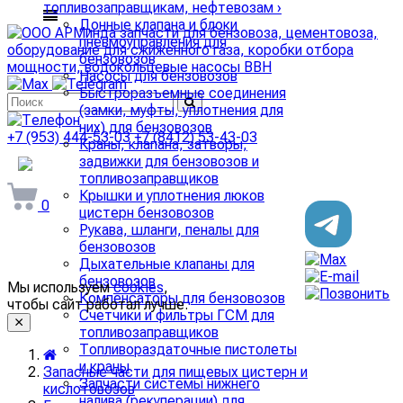
топливозаправщикам, нефтевозам
›
Донные клапана и блоки
пневмоуправления для
бензовозов
Насосы для бензовозов
Быстроразъемные соединения
(замки, муфты, уплотнения для
них) для бензовозов
+7 (953) 444-53-03
+7 (8412) 53-43-03
Краны, клапана, затворы,
задвижки для бензовозов и
arminda58@mail.ru
топливозаправщиков
Крышки и уплотнения люков
0
цистерн бензовозов
Рукава, шланги, пеналы для
бензовозов
Дыхательные клапаны для
бензовозов
Мы используем
cookies
,
Компенсаторы для бензовозов
чтобы сайт работал лучше.
Счетчики и фильтры ГСМ для
топливозаправщиков
Топливораздаточные пистолеты
и краны
Запасные части для пищевых цистерн и
Запчасти системы нижнего
кислотовозов
налива (рекуперации) для