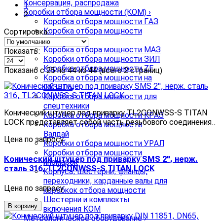
Консервация, распродажа
1
Коробки отбора мощности (КОМ)
›
2
Коробка отбора мощности ГАЗ
Коробка отбора мощности
Сортировка:
КАМАЗ
Коробка отбора мощности МАЗ
Показать:
Коробки отбора мощности ЗИЛ
Коробка отбора мощности ZF
Показано с 25 по 44 из 44 (всего 2 страниц)
Коробка отбора мощности на
ГАЗЕЛЬ
Коробка отбора мощности для
спецтехники
Конический штуцер под приварку TL2CONWSS-S TITAN
Коробка отбора мощности КРАЗ
LOCK представляет собой часть резьбового соединения..
Коробка отбора мощности
Валдай
Цена по запросу
Коробки отбора мощности УРАЛ
Коробки отбора мощности
Конический штуцер под приварку SMS 2", нерж.
иномарок
сталь 316, TL2CONWSS-S TITAN LOCK
Корпуса, шестерни, фланцы,
переходники, карданные валы для
Цена по запросу
коробкок отбора мощности
Шестерни и комплекты
В корзину
включения КОМ
Метрологическое оборудование
›