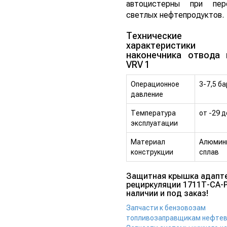
автоцистерны при пер
светлых нефтепродуктов.
Технические
характеристики
наконечника отвода 
VRV 1
Операционное
3-7,5 ба
давление
Температура
от -29 д
эксплуатации
Материал
Алюмин
конструкции
сплав
Защитная крышка адапт
рециркуляции 1711Т-CA-P
наличии и под заказ!
Запчасти к бензовозам
топливозаправщикам нефте